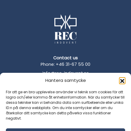
Contact us
Phone: +46 31-67 55 00
info@rec-indovent.se
Hantera samtycke
Address
Betagatan 1
För att ge en bra upplevelse använder vi teknik som cookies för att
431 49 Mölndal
lagra och/eller komma åt enhetsinformation. När du samtycker till
dessa tekniker kan vi behandla data som surfbeteende eller unika
Sweden
ID:n på denna webbplats. Om du inte samtycker eller om du
återkallar ditt samtycke kan detta påverka vissa funktioner
Terms and Conditions
negativt.
Privacy Policy