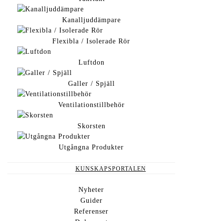
Kanalljuddämpare
Flexibla / Isolerade Rör
Claes Jäderholm
VD/AO Chef Vent
Luftdon
031 – 67 55 00
Galler / Spjäll
claes.jaderholm@rec-indovent.se
Ventilationstillbehör
Peter Hammer
Skorsten
AO Chef Aggregat
Utgångna Produkter
Försäljning aggregat samt export
KUNSKAPSPORTALEN
031-67 55 20
peter.hammer@rec-indovent.se
Nyheter
Guider
Referenser