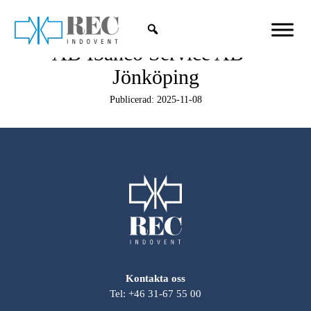
AB I3ahco Service AB –
Hoppa till huvudinnehåll
Jönköping
Publicerad:
2025-11-08
Kontakta oss
Tel: +46 31-67 55 00