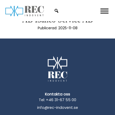
Hoppa till huvudinnehåll
AB I3ahco Service AB
Publicerad:
2025-11-08
Kontakta oss
Tel: +46 31-67 55 00
info@rec-indovent.se