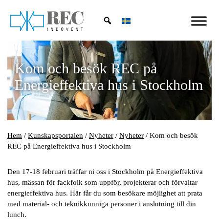
Hoppa till huvudinnehåll
Kom och besök REC på
Energieffektiva hus i Stockholm
Hem
/
Kunskapsportalen
/
Nyheter
/
Nyheter
/
Kom och besök
REC på Energieffektiva hus i Stockholm
Den 17-18 februari träffar ni oss i Stockholm på Energieffektiva
hus, mässan för fackfolk som uppför, projekterar och förvaltar
energieffektiva hus. Här får du som besökare möjlighet att prata
med material- och teknikkunniga personer i anslutning till din
lunch.