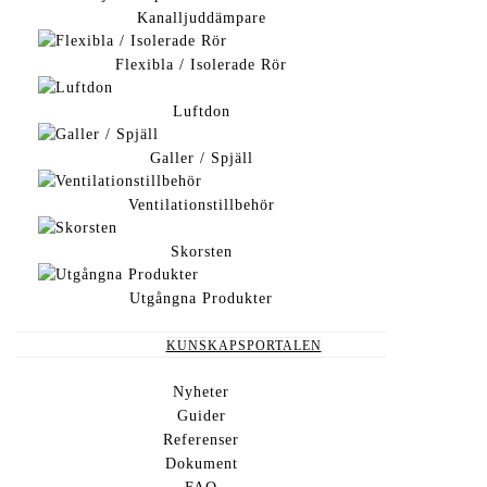
Kanalljuddämpare
Flexibla / Isolerade Rör
←
FÖREGÅENDE
NÄSTA
→
Luftdon
Galler / Spjäll
RELATERADE PRODUKTER
Ventilationstillbehör
Skorsten
Utgångna Produkter
Utgångna produkter
KUNSKAPSPORTALEN
REC Klimatanläggning (Äldre)
Nyheter
Guider
LÄS MER
Referenser
Dokument