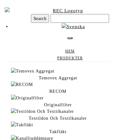
Hoppa till huvudinnehåll
RT-200 (vind)
HEM
PRODUKTER
Temovex Aggregat
Hem
/
Produkter
/
Utgångna produkter
/
Utgångna produkter
/
RT-
200 (vind)
RECOM
Originalfilter
Dokument
Textildon Och Textilkanaler
Manual
Produktguide
Takfläkt