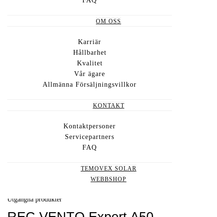
FAQ
OM OSS
Utgångna produkter
Karriär
REC Temovex Enhetsaggregat
Hållbarhet
Kvalitet
REC Temovex RT1500–6000 är kompakta FTX
Vår ägare
enhetsaggregat för flerbostadshus och kommersiella
Allmänna Försäljningsvillkor
lokaler. Har dubbla motströmsväxlare (upp till 90%
KONTAKT
verkningsgrad).
Kontaktpersoner
LÄS MER
Servicepartners
FAQ
TEMOVEX SOLAR
WEBBSHOP
Utgångna produkter