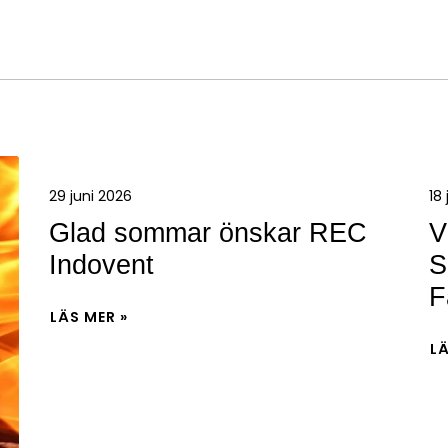
29 juni 2026
18
Glad sommar önskar REC
V
Indovent
S
F
LÄS MER »
LÄ