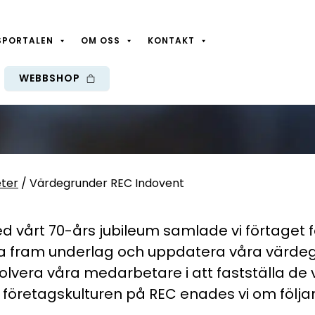
SPORTALEN
OM OSS
KONTAKT
nder REC
WEBBSHOP
ter
/
Värdegrunder REC Indovent
 vårt 70-års jubileum samlade vi förtaget f
 fram underlag och uppdatera våra värdeg
olvera våra medarbetare i att fastställa d
 företagskulturen på REC enades vi om följa