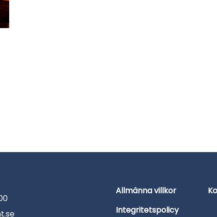
Allmänna villkor
K
 00
Integritetspolicy
t.se