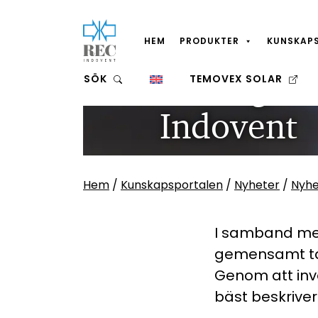
HEM
PRODUKTER
KUNSKAP
Hoppa till huvudinnehåll
Värdegru
SÖK
TEMOVEX SOLAR
Indovent
Hem
/
Kunskapsportalen
/
Nyheter
/
Nyhe
I samband med
gemensamt ta
Genom att inv
bäst beskriver