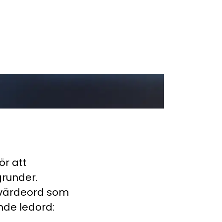
ör att
runder.
e värdeord som
nde ledord: