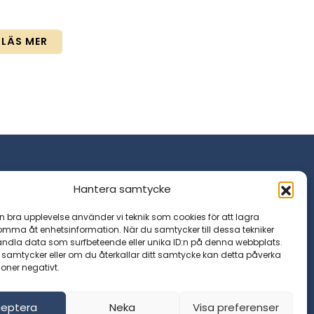
LÄS MER
Hantera samtycke
oncernen
en bra upplevelse använder vi teknik som cookies för att lagra
komma åt enhetsinformation. När du samtycker till dessa tekniker
andla data som surfbeteende eller unika ID:n på denna webbplats.
 samtycker eller om du återkallar ditt samtycke kan detta påverka
ioner negativt.
eptera
Neka
Visa preferenser