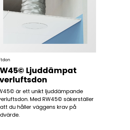
ftdon
W45© Ljuddämpat
verluftsdon
W45© är ett unikt ljuddämpande
erluftsdon. Med RW45© säkerställer
 att du håller väggens krav på
udvärde.