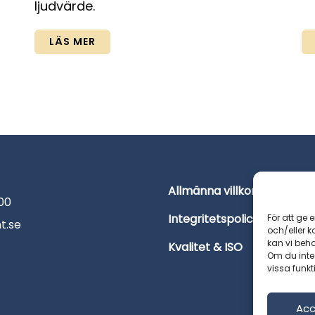
ljudvärde.
LÄS MER
Allmänna villkor
K
 00
Integritetspolicy
För att ge 
t.se
och/eller 
kan vi beh
Kvalitet & ISO
Om du inte
vissa funkt
Acc