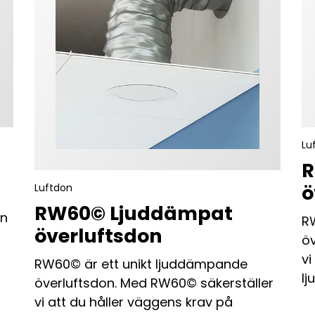
Lu
R
ö
Luftdon
RW60© Ljuddämpat
on
R
överluftsdon
öv
vi
RW60© är ett unikt ljuddämpande
lj
överluftsdon. Med RW60© säkerställer
vi att du håller väggens krav på